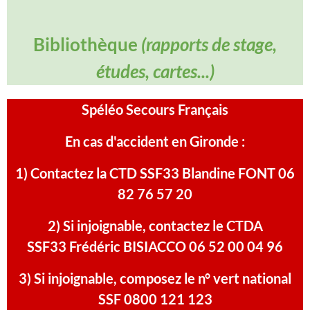
Bibliothèque
(rapports de stage,
études, cartes...)
Spéléo Secours Français
En cas d'accident en Gironde :
1) Contactez la CTD SSF3
3 Blandine FONT 06
82 76 57 20
2) Si injoignable, contactez le CTDA
SSF33 Frédéric BISIACCO 06 52 00 04 96
3) Si injoignable, composez le n° vert national
SSF 0800 121 123