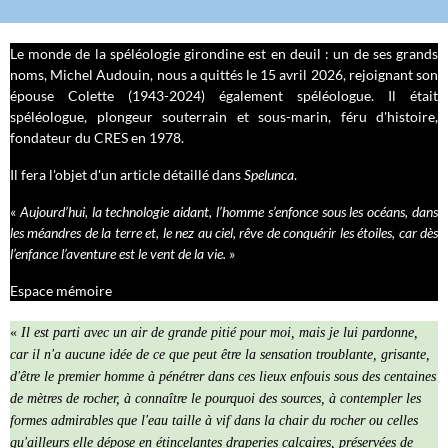
Le monde de la spéléologie girondine est en deuil : un de ses grands
noms, Michel Audouin, nous a quittés le 15 avril 2026, rejoignant son
épouse Colette (1943-2024) également spéléologue. Il était
spéléologue, plongeur souterrain et sous-marin, féru d'histoire,
fondateur du CRES en 1978.
Il fera l'objet d'un article détaillé dans
Spelunca
.
«
Aujourd’hui, la technologie aidant, l’homme s’enfonce sous les océans, dans
les méandres de la terre et, le nez au ciel, rêve de conquérir les étoiles, car dès
l’enfance l’aventure est le vent de la vie.
»
Espace mémoire
«
Il est parti avec un air de grande pitié pour moi, mais je lui pardonne,
car il n'a aucune idée de ce que peut être la sensation troublante, grisante,
d'être le premier homme à pénétrer dans ces lieux enfouis sous des centaines
de mètres de rocher, à connaître le pourquoi des sources, à contempler les
formes admirables que l'eau taille à vif dans la chair du rocher ou celles
qu'ailleurs elle dépose en étincelantes draperies calcaires, préservées de